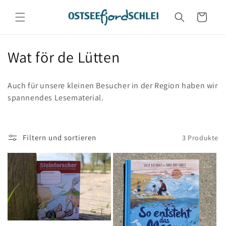
Direkt
zum
Warenkorb
Inhalt
K
Wat för de Lütten
a
Auch für unsere kleinen Besucher in der Region haben wir
t
spannendes Lesematerial.
e
g
Filtern und sortieren
3 Produkte
o
r
i
e