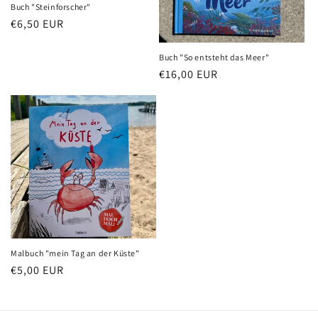
:
Buch "Steinforscher"
Normaler
€6,50 EUR
Preis
Buch "So entsteht das Meer"
Normaler
€16,00 EUR
Preis
Malbuch "mein Tag an der Küste"
Normaler
€5,00 EUR
Preis