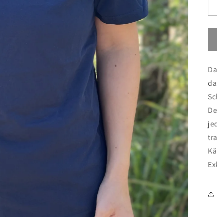
Da
da
Sc
De
je
tr
Kä
Ex