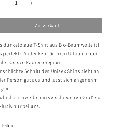
Verringere
Erhöhe
die
die
Menge
Menge
für
für
Ausverkauft
T-
T-
Shirt
Shirt
s dunkelblaue T-Shirt aus Bio-Baumwolle ist
Ostseefjord
Ostseefjord
Schlei-
Schlei-
s perfekte Andenken für Ihren Urlaub in der
Radmotiv
Radmotiv
hlei-Ostsee Radreiseregion.
r schlichte Schnitt des Unisex Shirts sieht an
der Person gut aus und lässt sich angenehm
agen.
uflich zu erwerben in verschiedenen Größen.
klusiv nur bei uns.
Teilen